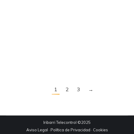
los limitadores electrónicos. Estos aparatos
cuentan con muchos beneficios para tus
proyectos, mejorando la seguridad y el
conocimiento sobre todo lo que está
sucediendo una vez se empieza algo. Hoy
queremos hablarte de los beneficios de
los limitadores electrónicos que harán tu
trabajo mucho más sencillo. 7…
1
2
3
→
Iribarri Telecontrol ©2025
Aviso Legal
·
Política de Privacidad
·
Cookies