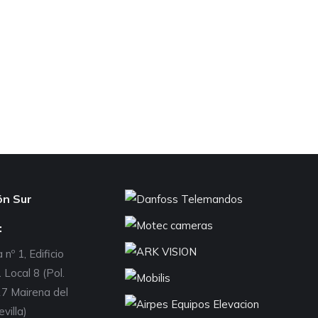
ón Sur
:
 nº 1, Edificio
 Local 8 (Pol.
7 Mairena del
evilla)