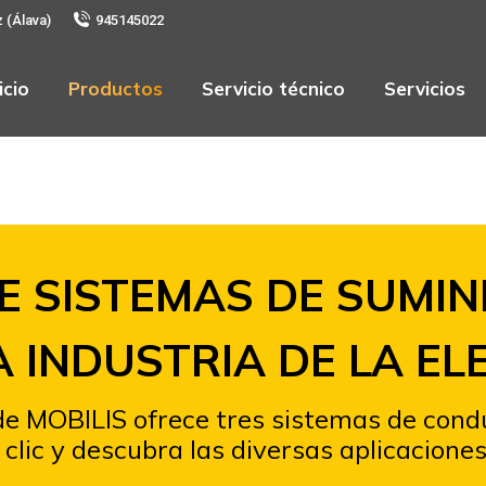
z (Álava)
945145022
icio
Productos
Servicio técnico
Servicios
E SISTEMAS DE SUMIN
A INDUSTRIA DE LA EL
 de MOBILIS ofrece tres sistemas de cond
lic y descubra las diversas aplicaciones