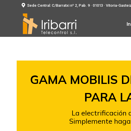
Sede Central: C/Barratxi nº 2, Pab. 9 · 01013 · Vitoria-Gastei
In
GAMA MOBILIS D
PARA L
La electrificación
Simplemente haga c