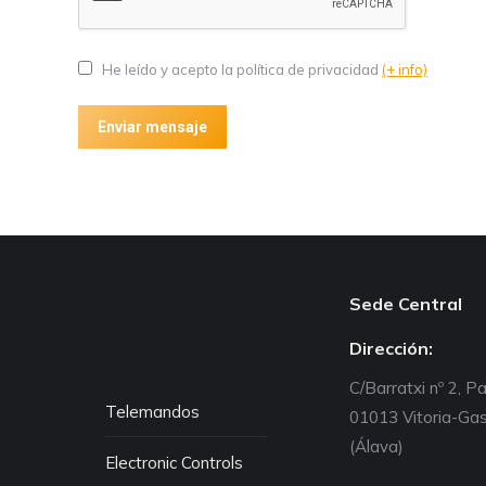
He leído y acepto la política de privacidad
(+ info)
Enviar mensaje
Sede Central
Dirección:
C/Barratxi nº 2, P
Telemandos
01013 Vitoria-Gas
(Álava)
Electronic Controls