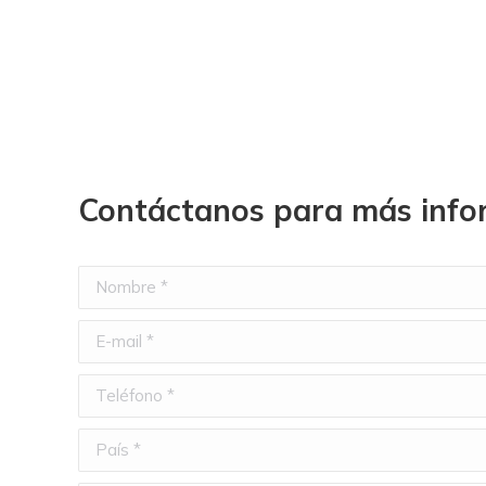
Contáctanos para más info
Nombre *
E-mail *
Teléfono *
País *