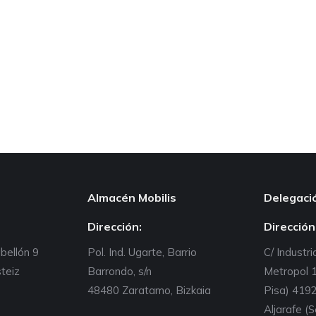
Almacén Mobilis
Delegaci
Dirección:
Dirección
abellón 9
Pol. Ind. Ugarte, Barrio
C/ Industria
teiz
Barrondo, s/n
Metropol 1
48480 Zaratamo, Bizkaia
Pisa) 4192
Aljarafe (S