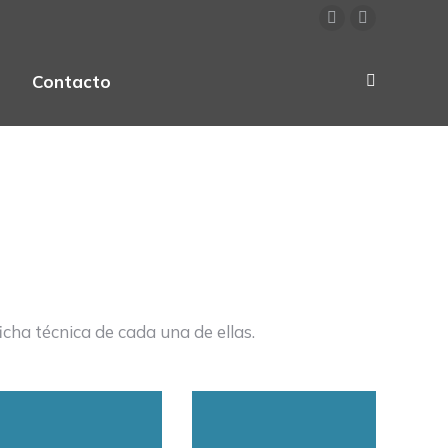
X
YouTube
page
page
Contacto
opens
opens
Buscar:
in
in
new
new
window
window
cha técnica de cada una de ellas.