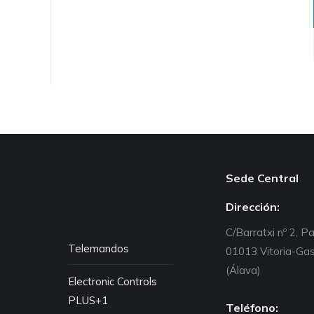
Sede Central
Dirección:
C/Barratxi nº 2, P
Telemandos
01013 Vitoria-Gas
(Álava)
Electronic Controls
PLUS+1
Teléfono: