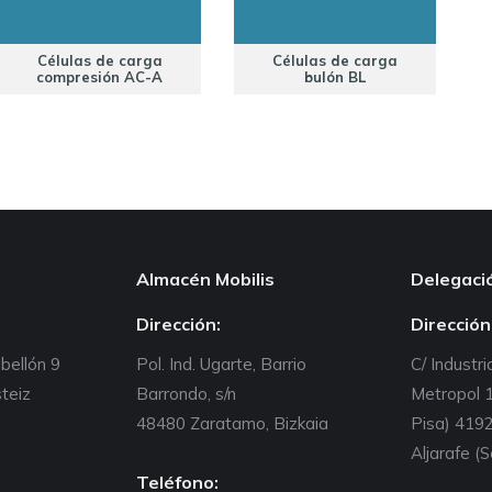
Células de carga
Células de carga
compresión AC-A
bulón BL
Almacén Mobilis
Delegaci
Dirección:
Dirección
abellón 9
Pol. Ind. Ugarte, Barrio
C/ Industria
teiz
Barrondo, s/n
Metropol 1
48480 Zaratamo, Bizkaia
Pisa) 4192
Aljarafe (S
Teléfono: