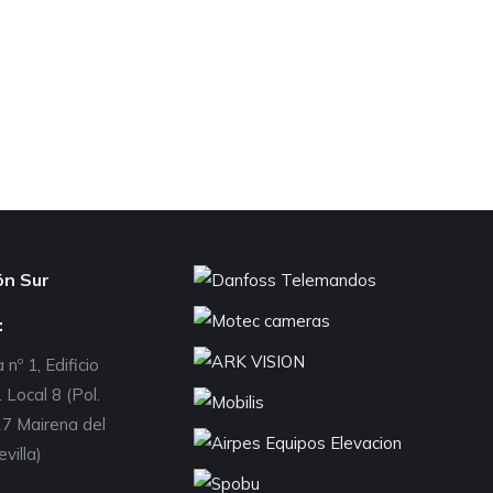
ón Sur
:
 nº 1, Edificio
 Local 8 (Pol.
7 Mairena del
evilla)