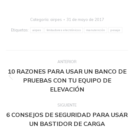
Categoría:
airpes
31 de mayo de 2017
Etiquetas:
airpes
limitadores electrónicos
manutención
pesaje
Navegación
ANTERIOR
entre
10 RAZONES PARA USAR UN BANCO DE
publicaciones
Publicación
PRUEBAS CON TU EQUIPO DE
anterior:
ELEVACIÓN
SIGUIENTE
6 CONSEJOS DE SEGURIDAD PARA USAR
Publicación
UN BASTIDOR DE CARGA
siguiente: