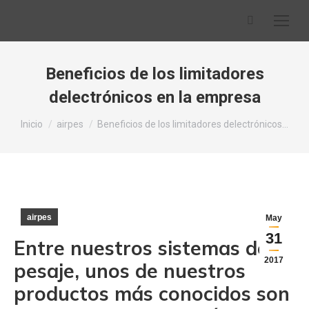
Buscar:
Beneficios de los limitadores
delectrónicos en la empresa
Estás aquí:
Inicio
airpes
Beneficios de los limitadores delectrónicos…
airpes
May
31
Entre nuestros
sistemas de
2017
pesaje
, unos de nuestros
productos más conocidos son