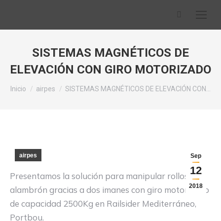
Buscar:
SISTEMAS MAGNÉTICOS DE
ELEVACIÓN CON GIRO MOTORIZADO
Estás aquí:
Inicio
airpes
SISTEMAS MAGNÉTICOS DE ELEVACIÓN CON…
airpes
Sep
12
Presentamos la solución para manipular rollos de
2018
alambrón gracias a dos imanes con giro motorizado
de capacidad 2500Kg en Railsider Mediterráneo,
Portbou.