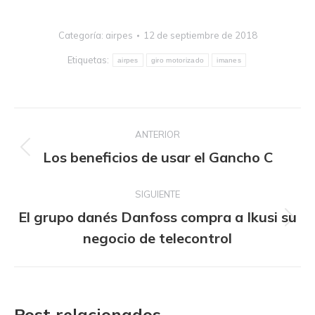
Categoría:
airpes
12 de septiembre de 2018
Etiquetas:
airpes
giro motorizado
imanes
Navegación
ANTERIOR
entre
Publicación
Los beneficios de usar el Gancho C
publicaciones
anterior:
SIGUIENTE
El grupo danés Danfoss compra a Ikusi su
Publicación
negocio de telecontrol
siguiente:
Post relacionados