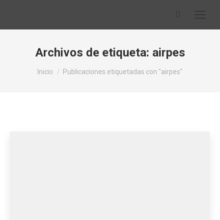
Buscar:
Archivos de etiqueta:
airpes
Estás aquí:
Inicio
Publicaciones etiquetadas con "airpes"