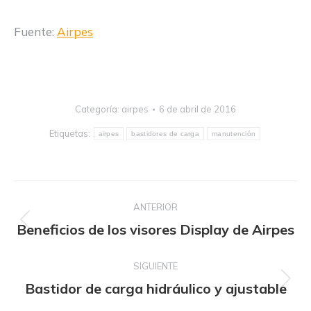
Fuente:
Airpes
Categoría:
airpes
6 de abril de 2016
Etiquetas:
airpes
bastidores de carga
manutención
Navegación
ANTERIOR
entre
Publicación
Beneficios de los visores Display de Airpes
publicaciones
anterior:
SIGUIENTE
Publicación
Bastidor de carga hidráulico y ajustable
siguiente: