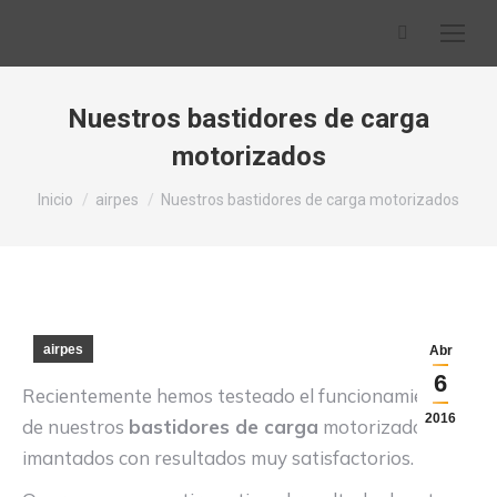
Buscar:
Nuestros bastidores de carga
motorizados
Estás aquí:
Inicio
airpes
Nuestros bastidores de carga motorizados
airpes
Abr
6
Recientemente hemos testeado el funcionamiento
2016
de nuestros
bastidores de carga
motorizados e
imantados con resultados muy satisfactorios.