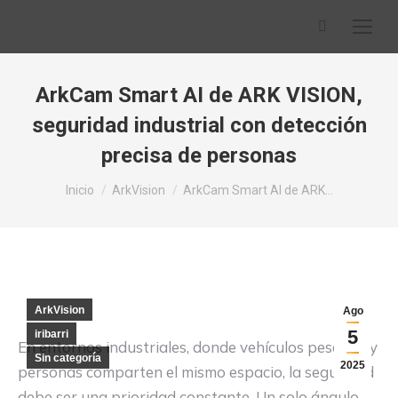
Buscar:
ArkCam Smart AI de ARK VISION,
seguridad industrial con detección
precisa de personas
Estás aquí:
Inicio
ArkVision
ArkCam Smart AI de ARK…
ArkVision
Ago
5
iribarri
En entornos industriales, donde vehículos pesados y
Sin categoría
2025
personas comparten el mismo espacio, la seguridad
debe ser una prioridad constante. Un solo ángulo