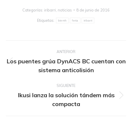
Categorías:
iribarri
,
noticias
8 de junio de 2016
Etiquetas:
biemh
feria
iribarri
Navegación
ANTERIOR
entre
Los puentes grúa DynACS BC cuentan con
publicaciones
Publicación
sistema anticolisión
anterior:
SIGUIENTE
Ikusi lanza la solución tándem más
Publicación
compacta
siguiente: