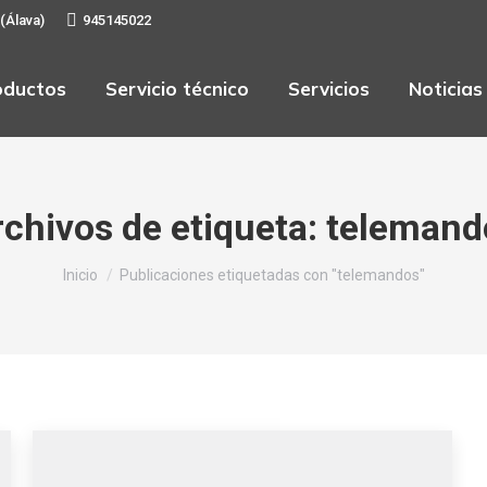
 (Álava)
945145022
oductos
Servicio técnico
Servicios
Noticias
chivos de etiqueta:
telemand
Estás aquí:
Inicio
Publicaciones etiquetadas con "telemandos"