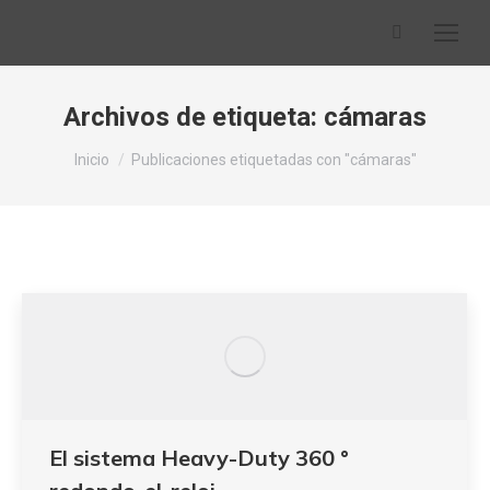
Buscar:
Archivos de etiqueta:
cámaras
Estás aquí:
Inicio
Publicaciones etiquetadas con "cámaras"
El sistema Heavy-Duty 360 °