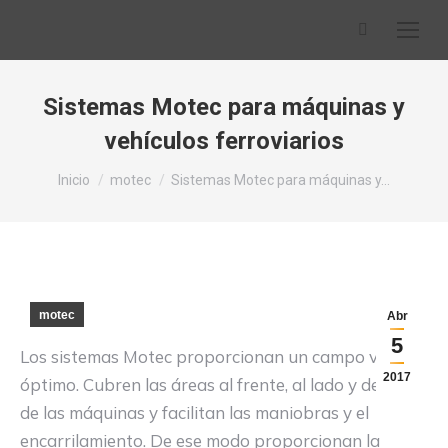
Buscar:
Sistemas Motec para máquinas y
vehículos ferroviarios
Estás aquí:
Inicio
motec
Sistemas Motec para máquinas y…
motec
Abr
5
Los sistemas Motec proporcionan un campo visual
2017
óptimo. Cubren las áreas al frente, al lado y detrás
de las máquinas y facilitan las maniobras y el
encarrilamiento. De ese modo proporcionan la