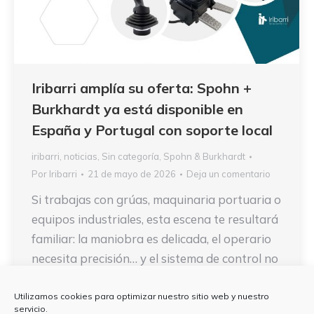
Iribarri amplía su oferta: Spohn +
Burkhardt ya está disponible en
España y Portugal con soporte local
iribarri
,
noticias
,
Sin categoría
,
Spohn & Burkhardt
Por
Iribarri
21 de mayo de 2026
Deja un comentario
Si trabajas con grúas, maquinaria portuaria o
equipos industriales, esta escena te resultará
familiar: la maniobra es delicada, el operario
necesita precisión… y el sistema de control no
responde como debería. Un joystick que no
transmite bien, un puesto incómodo tras
Utilizamos cookies para optimizar nuestro sitio web y nuestro
servicio.