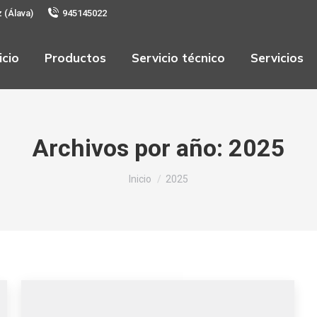
z (Álava)
945145022
icio
Productos
Servicio técnico
Servicios
Archivos por año:
2025
Estás aquí:
Inicio
2025