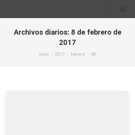
Buscar:
Archivos diarios:
8 de febrero de
2017
Estás aquí:
Inicio
2017
febrero
08