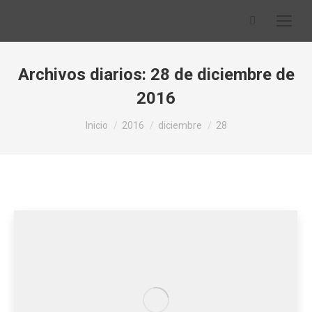
Buscar:
Archivos diarios:
28 de diciembre de
2016
Estás aquí:
Inicio
2016
diciembre
28