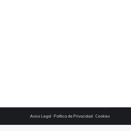
ectroimán en tu empresa. Pero eso no es
rabajo de la mejor manera posible. Aumenta
pos de manutención y pesaje.
Aviso Legal
·
Política de Privacidad
·
Cookies