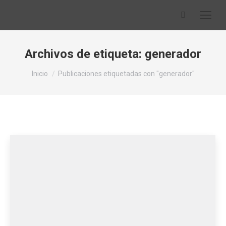
Buscar:
Archivos de etiqueta:
generador
Estás aquí:
Inicio
Publicaciones etiquetadas con "generador"