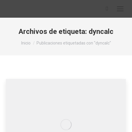
Buscar:
Archivos de etiqueta:
dyncalc
Estás aquí:
Inicio
Publicaciones etiquetadas con "dyncalc"