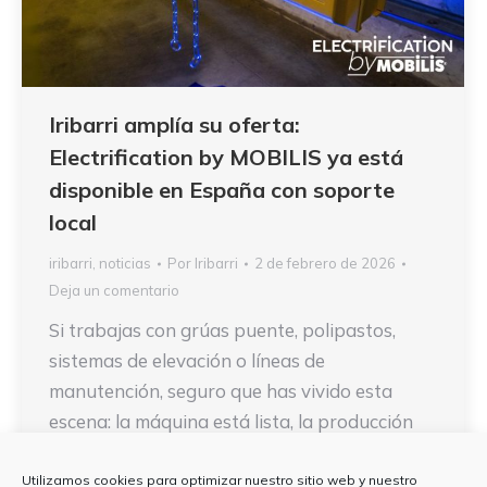
Iribarri amplía su oferta:
Electrification by MOBILIS ya está
disponible en España con soporte
local
iribarri
,
noticias
Por
Iribarri
2 de febrero de 2026
Deja un comentario
Si trabajas con grúas puente, polipastos,
sistemas de elevación o líneas de
manutención, seguro que has vivido esta
escena: la máquina está lista, la producción
va bien… y de repente aparece una avería
eléctrica “tonta” que lo para todo. Un cable
Utilizamos cookies para optimizar nuestro sitio web y nuestro