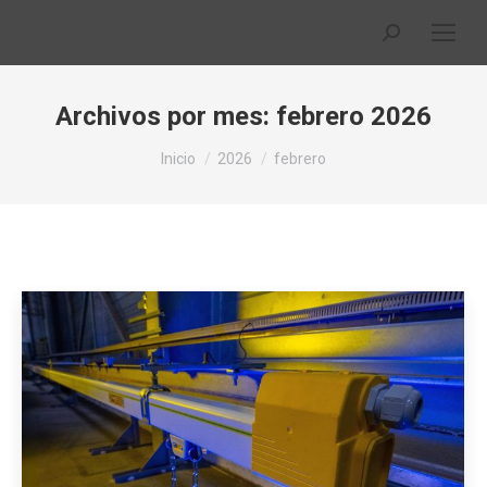
Buscar:
Archivos por mes:
febrero 2026
Estás aquí:
Inicio
2026
febrero