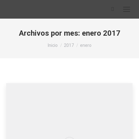
Buscar:
Archivos por mes:
enero 2017
Estás aquí:
Inicio
2017
enero