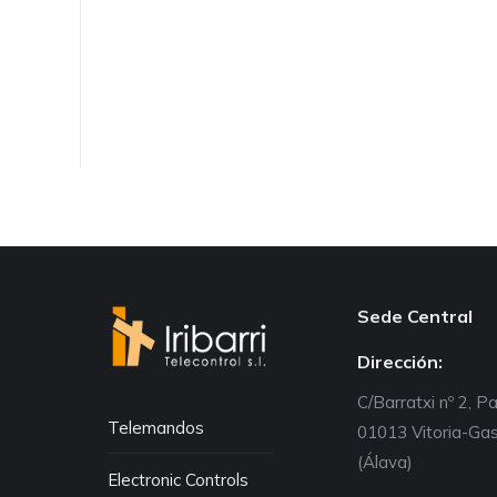
Sede Central
Dirección:
C/Barratxi nº 2, P
Telemandos
01013 Vitoria-Gas
(Álava)
Electronic Controls