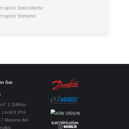
erruptor basculante
erruptor banana
ón Sur
:
 nº 1, Edificio
 Local 8 (Pol.
7 Mairena del
evilla)