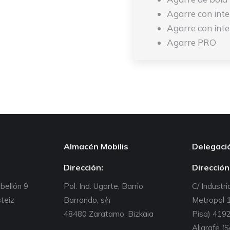
Agarre con int
Agarre con int
Agarre PRO
Almacén Mobilis
Delegaci
Dirección:
Dirección
abellón 9
Pol. Ind. Ugarte, Barrio
C/ Industria
teiz
Barrondo, s/n
Metropol 1
48480 Zaratamo, Bizkaia
Pisa) 4192
Aljarafe (S